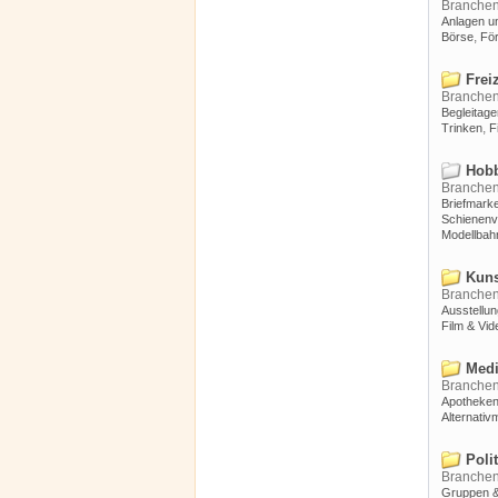
Branche
Anlagen un
,
Börse
Fö
Freiz
Branche
Begleitage
,
Trinken
F
Hobb
Branche
Briefmark
Schienenv
Modellbah
Kuns
Branche
Ausstellun
Film & Vid
Medi
Branche
Apotheke
Alternativ
Polit
Branche
Gruppen &