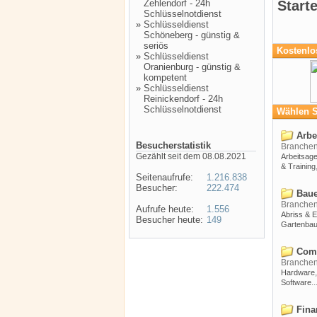
Zehlendorf - 24h
Start
Schlüsselnotdienst
»
Schlüsseldienst
Schöneberg - günstig &
seriös
Kostenlo
»
Schlüsseldienst
Oranienburg - günstig &
kompetent
»
Schlüsseldienst
Reinickendorf - 24h
Schlüsselnotdienst
Wählen S
Arbei
Besucherstatistik
Branche
Gezählt seit dem 08.08.2021
Arbeitsag
& Training
Seitenaufrufe:
1.216.838
Besucher:
222.474
Baue
Branche
Aufrufe heute:
1.556
Abriss & 
Besucher heute:
149
Gartenba
Comp
Branche
Hardware
..
Software
Fina