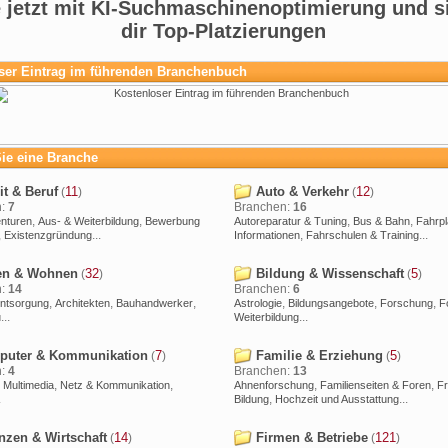
e jetzt mit KI-Suchmaschinenoptimierung und s
dir Top-Platzierungen
ser Eintrag im führenden Branchenbuch
ie eine Branche
t & Beruf
11
Auto & Verkehr
12
(
)
(
)
n:
7
Branchen:
16
,
,
,
,
enturen
Aus- & Weiterbildung
Bewerbung
Autoreparatur & Tuning
Bus & Bahn
Fahrp
,
...
,
...
Existenzgründung
Informationen
Fahrschulen & Training
n & Wohnen
32
Bildung & Wissenschaft
5
(
)
(
)
n:
14
Branchen:
6
,
,
,
,
,
,
Entsorgung
Architekten
Bauhandwerker
Astrologie
Bildungsangebote
Forschung
F
...
...
u
Weiterbildung
uter & Kommunikation
7
Familie & Erziehung
5
(
)
(
)
n:
4
Branchen:
13
,
,
,
,
,
Multimedia
Netz & Kommunikation
Ahnenforschung
Familienseiten & Foren
Fr
.
,
...
Bildung
Hochzeit und Ausstattung
nzen & Wirtschaft
14
Firmen & Betriebe
121
(
)
(
)