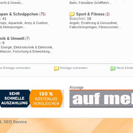
...
,
...
echt & Gesetz
Bahn
Fahrpläne Schifffahrt
pen & Schnäppchen
75
Sport & Fitness
2
(
)
(
)
n:
41
Branchen:
18
,
,
,
,
,
Shops
Aquaristik
Army & Outdoor
Angeln
Ernährung & Gesundheit
...
,
...
 & Kleinanzeigen
Fallschirmspringen
Fitnesscenter
nik & Umwelt
7
(
)
n:
9
,
,
e Energie
Elektrotechnik & Elektronik
,
...
 Wasser
Forschung & Entwicklung
e Einträge vorhanden
Einträge vorhanden
Neue Eintr
Anzeige
L SEO Service