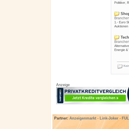
,
Politiker
R
Shop
Branche
1.- Euro 
Auktionen
Tech
Branche
Alternativ
Energie &
Kein
Anzeige
Partner:
Anzeigenmarkt
-
Link-Joker
-
FUL