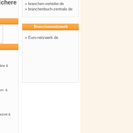
ichere
»
branchen-verteiler.de
»
branchenbuch-zentrale.de
Branchennetzwerk
»
Euro-netzwerk.de
läne &
ort- &
eizeit &