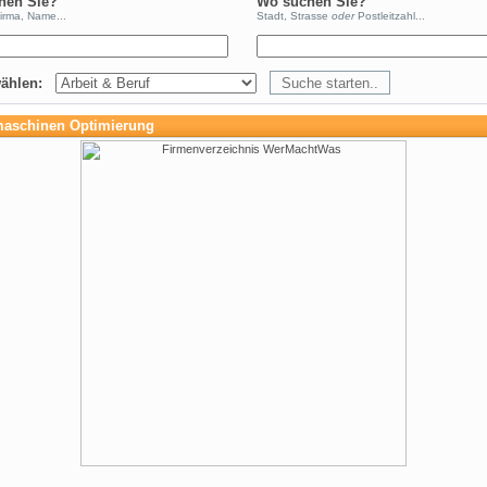
hen Sie?
Wo suchen Sie?
Firma, Name...
Stadt, Strasse
oder
Postleitzahl...
wählen:
aschinen Optimierung