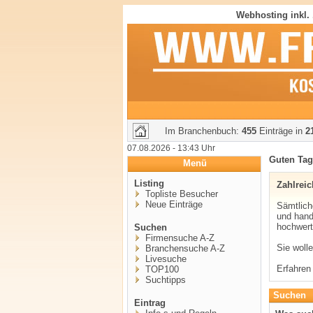
Webhosting inkl.
Im Branchenbuch:
455
Einträge in
2
07.08.2026 - 13:43 Uhr
Guten Ta
Menü
Listing
Zahlreic
Topliste Besucher
Neue Einträge
Sämtlich
und hand
hochwert
Suchen
Firmensuche A-Z
Sie woll
Branchensuche A-Z
Livesuche
Erfahren
TOP100
Suchtipps
Suchen
Eintrag