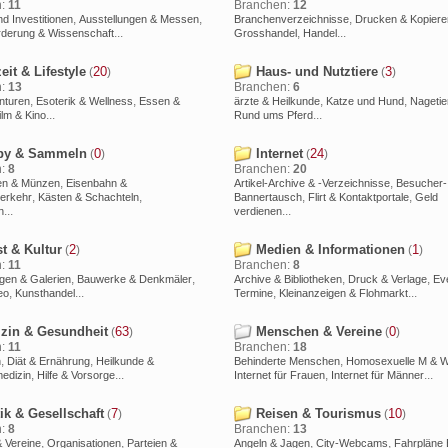
n:
11
Branchen:
12
,
,
,
d Investitionen
Ausstellungen & Messen
Branchenverzeichnisse
Drucken & Kopiere
...
,
...
rderung & Wissenschaft
Grosshandel
Handel
eit & Lifestyle
20
Haus- und Nutztiere
3
(
)
(
)
n:
13
Branchen:
6
,
,
,
,
nturen
Esoterik & Wellness
Essen &
ärzte & Heilkunde
Katze und Hund
Nagetie
...
...
ilm & Kino
Rund ums Pferd
y & Sammeln
0
Internet
24
(
)
(
)
n:
8
Branchen:
20
,
,
en & Münzen
Eisenbahn &
Artikel-Archive & -Verzeichnisse
Besucher-
,
,
,
,
erkehr
Kästen & Schachteln
Bannertausch
Flirt & Kontaktportale
Geld
...
...
n
verdienen
t & Kultur
2
Medien & Informationen
1
(
)
(
)
n:
11
Branchen:
8
,
,
,
,
gen & Galerien
Bauwerke & Denkmäler
Archive & Bibliotheken
Druck & Verlage
Ev
,
...
,
...
eo
Kunsthandel
Termine
Kleinanzeigen & Flohmarkt
zin & Gesundheit
63
Menschen & Vereine
0
(
)
(
)
n:
11
Branchen:
18
,
,
,
n
Diät & Ernährung
Heilkunde &
Behinderte Menschen
Homosexuelle M & 
,
...
,
...
medizin
Hilfe & Vorsorge
Internet für Frauen
Internet für Männer
ik & Gesellschaft
7
Reisen & Tourismus
10
(
)
(
)
n:
8
Branchen:
13
,
,
,
,
 Vereine
Organisationen
Parteien &
Angeln & Jagen
City-Webcams
Fahrpläne 