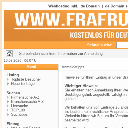
Webhosting inkl. .de Domain
|
de Domain s
Schnellsuche:
Sie befinden sich hier: Information zur Anmeldung
10.08.2026 - 06:07 Uhr
Menü
Anmeldetipps
Listing
Hinweise für Ihren Eintrag in unser B
Topliste Besucher
Neue Einträge
Wichtiger Hinweis:
Sie erhalten nach Anmeldung Ihrer Web
Suchen
Bestätigungslink zugestellt. Erfolgt i
Firmensuche A-Z
gelöscht
Branchensuche A-Z
Livesuche
Wir behalten uns vor, Einträge zu ände
TOP100
Es besteht kein rechtlicher Anspruch 
Suchtipps
Weiterhin bitten wir Sie um Ihr Verstä
bearbeitet wird.
Eintrag