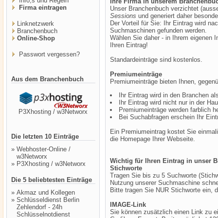
Info,s und Regeln
Ihre Firma in unserem Branchenbu
Firma eintragen
Unser Branchenbuch verzichtet (ausse
Sessions
und generiert daher besonde
Der Vorteil für Sie: Ihr Eintrag wird n
Linknetzwerk
Suchmaschinen gefunden werden.
Branchenbuch
Wählen Sie daher - in Ihrem eigenen In
Online-Shop
Ihren Eintrag!
Passwort vergessen?
Standardeinträge sind kostenlos.
Premiumeinträge
Aus dem Branchenbuch
Premiumeinträge bieten Ihnen, gegenüb
Ihr Eintrag wird in den Branchen als
Ihr Eintrag wird nicht nur in der H
Premiumeinträge werden farblich h
P3Xhosting / w3Networx
Bei Suchabfragen erschein Ihr Eintr
Ein Premiumeintrag kostet Sie einma
Die letzten 10 Einträge
die Homepage Ihrer Webseite.
»
Webhoster-Online /
w3Networx
Wichtig für Ihren Eintrag in unser
»
P3Xhosting / w3Networx
Stichworte
Tragen Sie bis zu 5 Suchworte (Stichwo
Die 5 beliebtesten Einträge
Nutzung unserer Suchmaschine schnell
Bitte tragen Sie NUR Stichworte ein, d
»
Akmaz und Kollegen
»
Schlüsseldienst Berlin
IMAGE-Link
Zehlendorf - 24h
Sie können zusätzlich einen Link zu 
Schlüsselnotdienst