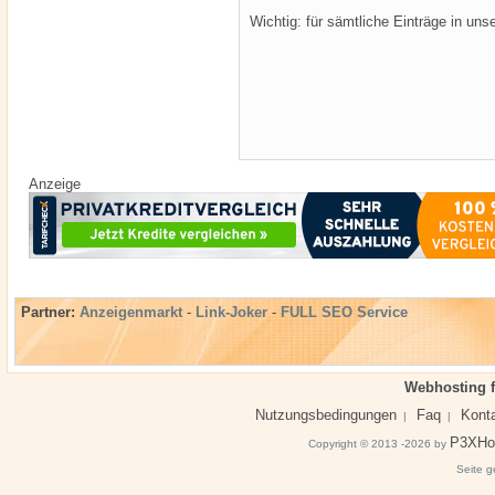
Wichtig: für sämtliche Einträge in un
Anzeige
Partner:
Anzeigenmarkt
-
Link-Joker
-
FULL SEO Service
Webhosting f
Nutzungsbedingungen
Faq
Kont
|
|
P3XHo
Copyright © 2013 -2026 by
Seite g