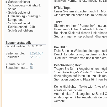
Grafiken. Format: Breite möglichst 12
»
Schlüsseldienst
Schöneberg - günstig &
HTML-Tags:
seriös
Unser System akzeptiert auch HTML-
»
Schlüsseldienst
wir akzeptieren sehen Sie im Anmelde
Oranienburg - günstig &
kompetent
TIPP!
»
Schlüsseldienst
Sie können Ihren "Partnerlink" nutzen,
Reinickendorf - 24h
Ihren persönlichen Partnerlink finden
Schlüsselnotdienst
Bei einen Klick auf diesen Link erhal
Suchanfragen entsprechend höher geli
Besucherstatistik
Gezählt seit dem 08.08.2021
Die URL:
Falls Sie eine Webseite eintragen, soll
Seitenaufrufe:
1.220.537
Deeplinks oder Links, bei denen sich 
Besucher:
223.212
"RefLinks" werden von uns nicht akzep
Aufrufe heute:
165
Beschreibungstext:
Besucher heute:
48
Tragen Sie für Ihr Angebot einen mögl
"...ein tolle Angebot"
oder
"...Diese S
dazu bringen auf Ihren Link zu klicken
Sie haben genügend Platz für Ihren T
Keine Highlights - Texte wie:
"..wir sin
ersatzlos gestrichen.
Auch direkte Preisangeben (z.B. bei O
erfahrungsgemä bei Angebotsänderungen
werden!