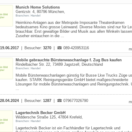
Munich Home Solutions
Gentzstr. 4, 80796 München,
Branchen: Handel
Heimkino-Anlagen aus der Metropole Imposante Theaterdramen
bedeutsames Kino grosse Leinwand. Diverse Movies sind nur für L
brauchbar. Erst gewaltige Bilder und Musik aus allen Winkeln lasse
Zuseher eintauchen in die ...
19.06.2017
| Besucher:
3270
|
089-420953116
m
Mobile gebrauchte Bürstenwaschanlage f. Zug Bus kaufen
Rindelbacher Str. 22, 73489 Jagstzell, Deutschland
Branchen: Handel
Mobile Bürstenwaschanlagen günstig für Busse Lkw Trucks Züge u
kaufen. STARK Reinigungsgeräte GmbH bietet maßgeschneiderte
Lösungen für mobile Bürstenwaschanlagen und Reinigungstechnik. 
...
28.04.2024
| Besucher:
1287
|
079677026790
m
Lagertechnik Becker GmbH
Widdersche Straße 125, 47804 Krefeld,
Branchen: Handel
Lagertechnik Becker ist ein Fachhändler für Lagertechnik und