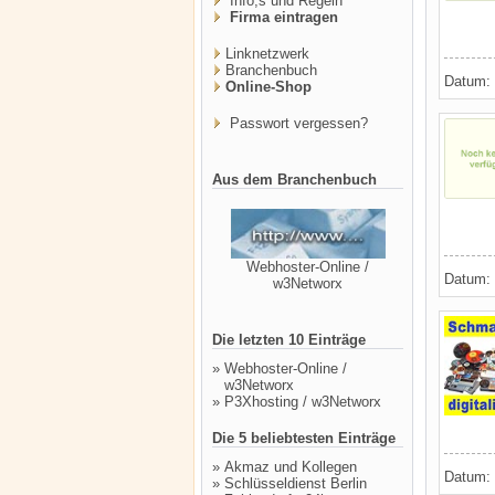
Info,s und Regeln
Firma eintragen
Linknetzwerk
Branchenbuch
Datum:
Online-Shop
Passwort vergessen?
Aus dem Branchenbuch
Webhoster-Online /
Datum:
w3Networx
Die letzten 10 Einträge
»
Webhoster-Online /
w3Networx
»
P3Xhosting / w3Networx
Die 5 beliebtesten Einträge
»
Akmaz und Kollegen
Datum:
»
Schlüsseldienst Berlin