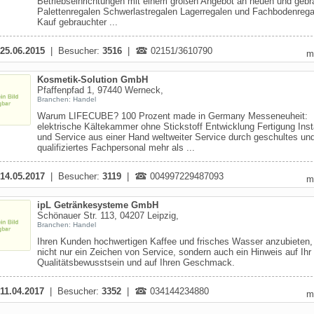
Betriebseinrichtungen mit einem großen Angebot an neuen und gebr
Palettenregalen Schwerlastregalen Lagerregalen und Fachbodenrega
Kauf gebrauchter ...
25.06.2015
| Besucher:
3516
|
02151/3610790
m
Kosmetik-Solution GmbH
Pfaffenpfad 1, 97440 Werneck,
Branchen: Handel
Warum LIFECUBE? 100 Prozent made in Germany Messeneuheit:
elektrische Kältekammer ohne Stickstoff Entwicklung Fertigung Insta
und Service aus einer Hand weltweiter Service durch geschultes un
qualifiziertes Fachpersonal mehr als ...
14.05.2017
| Besucher:
3119
|
004997229487093
m
ipL Getränkesysteme GmbH
Schönauer Str. 113, 04207 Leipzig,
Branchen: Handel
Ihren Kunden hochwertigen Kaffee und frisches Wasser anzubieten, 
nicht nur ein Zeichen von Service, sondern auch ein Hinweis auf Ihr
Qualitätsbewusstsein und auf Ihren Geschmack.
11.04.2017
| Besucher:
3352
|
034144234880
m