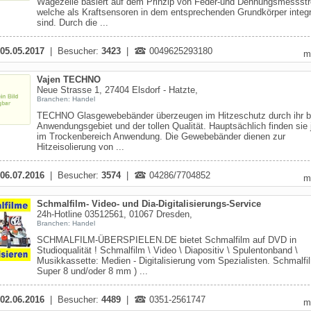
Wägezelle basiert auf dem Prinzip von Feder-und Dehnungsmessstr
welche als Kraftsensoren in dem entsprechenden Grundkörper integr
sind. Durch die ...
05.05.2017
| Besucher:
3423
|
0049625293180
m
Vajen TECHNO
Neue Strasse 1, 27404 Elsdorf - Hatzte,
Branchen: Handel
TECHNO Glasgewebebänder überzeugen im Hitzeschutz durch ihr b
Anwendungsgebiet und der tollen Qualität. Hauptsächlich finden sie
im Trockenbereich Anwendung. Die Gewebebänder dienen zur
Hitzeisolierung von ...
06.07.2016
| Besucher:
3574
|
04286/7704852
m
Schmalfilm- Video- und Dia-Digitalisierungs-Service
24h-Hotline 03512561, 01067 Dresden,
Branchen: Handel
SCHMALFILM-ÜBERSPIELEN.DE bietet Schmalfilm auf DVD in
Studioqualität ! Schmalfilm \ Video \ Diapositiv \ Spulentonband \
Musikkassette: Medien - Digitalisierung vom Spezialisten. Schmalfi
Super 8 und/oder 8 mm ) ...
02.06.2016
| Besucher:
4489
|
0351-2561747
m