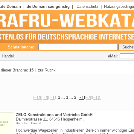
 .de Domain
|
de Domain sau günstig
|
Datenschutz
|
Nutzungsbeding
Schnellsuche:
eMail:
: Handel
n dieser Branche:
15
| zur
Rubrik
1
... 1 ...
2
ZELO Konstruktions und Vertriebs GmbH
Daimlerstrasse 11, 64646 Heppenheim,
Branchen: Handel
Hochwertige Wägezellen in industriellen Bereich immer wichtiger Ei