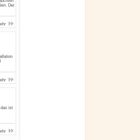
auchten
len. Der
ehr
llation
d
ehr
das ist
ehr