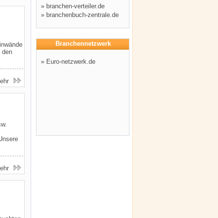
»
branchen-verteiler.de
»
branchenbuch-zentrale.de
Branchennetzwerk
einwände
n den
»
Euro-netzwerk.de
ehr
sw.
Unsere
ehr