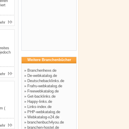
eifen
iert
ehr
reites
 jedoch
Weitere Branchenbücher
»
Branchenhexe.de
ehr
»
De-webkatalog.de
»
Deutschebacklinks.de
»
Frafru-webkatalog.de
»
Freewebkatalog.de
»
Get-backlinks.de
»
Happy-links.de
»
Links-index.de
lm (
»
PHP-webkatalog.de
»
Webkatalog-x24.de
»
branchenbuch4you.de
ehr
»
branchen-hostel.de