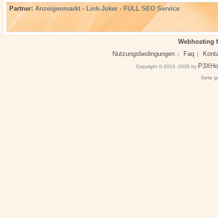
Partner:
Anzeigenmarkt
-
Link-Joker
-
FULL SEO Service
Webhosting f
Nutzungsbedingungen
Faq
Kont
|
|
P3XHo
Copyright © 2013 -2026 by
Seite g