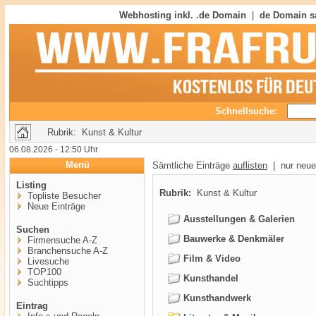
Webhosting inkl. .de Domain
|
de Domain s
Schnellsuche:
Rubrik: Kunst & Kultur
06.08.2026 - 12:50 Uhr
Menü
Sämtliche Einträge
auflisten
| nur neue
Listing
Rubrik:
Kunst & Kultur
Topliste Besucher
Neue Einträge
Ausstellungen & Galerien
Suchen
Bauwerke & Denkmäler
Firmensuche A-Z
Branchensuche A-Z
Film & Video
Livesuche
TOP100
Kunsthandel
Suchtipps
Kunsthandwerk
Eintrag