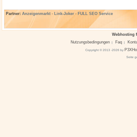
Partner:
Anzeigenmarkt
-
Link-Joker
-
FULL SEO Service
Webhosting f
Nutzungsbedingungen
Faq
Kont
|
|
P3XHo
Copyright © 2013 -2026 by
Seite g