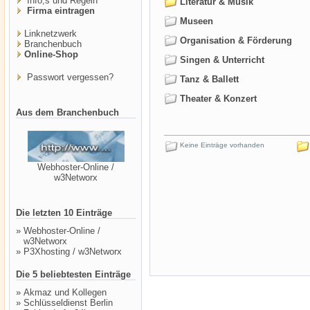
Info,s und Regeln
Literatur & Musik
Firma eintragen
Museen
Linknetzwerk
Organisation & Förderung
Branchenbuch
Online-Shop
Singen & Unterricht
Passwort vergessen?
Tanz & Ballett
Theater & Konzert
Aus dem Branchenbuch
Keine Einträge vorhanden
Webhoster-Online /
w3Networx
Die letzten 10 Einträge
»
Webhoster-Online /
w3Networx
»
P3Xhosting / w3Networx
Die 5 beliebtesten Einträge
»
Akmaz und Kollegen
»
Schlüsseldienst Berlin