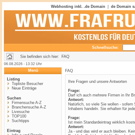
Webhosting inkl. .de Domain
|
de Domain s
Schnellsuche:
Sie befinden sich hier: FAQ
06.08.2026 - 13:32 Uhr
Menü
FAQ
Listing
Ihre Fragen und unsere Antworten
Topliste Besucher
Neue Einträge
Frage:
Darf ich auch mehrere Firmen in Ihr B
Suchen
Antwort:
Firmensuche A-Z
Natürlich, so viele Sie wollen - sofer
Branchensuche A-Z
Inhabers handeln. Sie erhalten für jed
Livesuche
TOP100
Frage:
Suchtipps
Ist mein Standardeintrag wirklich kost
Antwort:
Eintrag
Ja - und das wird er auch bleiben. Ke