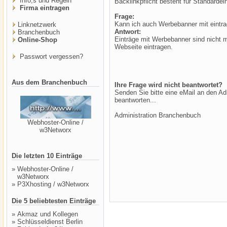
Info,s und Regeln
Backlinkpflicht besteht für Standardein
Firma eintragen
Frage:
Kann ich auch Werbebanner mit eintr
Linknetzwerk
Antwort:
Branchenbuch
Einträge mit Werbebanner sind nicht m
Online-Shop
Webseite eintragen.
Passwort vergessen?
Aus dem Branchenbuch
Ihre Frage wird nicht beantwortet?
Senden Sie bitte eine eMail an den Ad
beantworten...
Administration Branchenbuch
Webhoster-Online /
w3Networx
Die letzten 10 Einträge
»
Webhoster-Online /
w3Networx
»
P3Xhosting / w3Networx
Die 5 beliebtesten Einträge
»
Akmaz und Kollegen
»
Schlüsseldienst Berlin