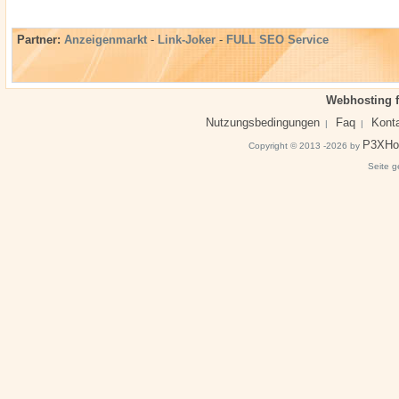
Partner:
Anzeigenmarkt
-
Link-Joker
-
FULL SEO Service
Webhosting f
Nutzungsbedingungen
Faq
Kont
|
|
P3XHo
Copyright © 2013 -2026 by
Seite g