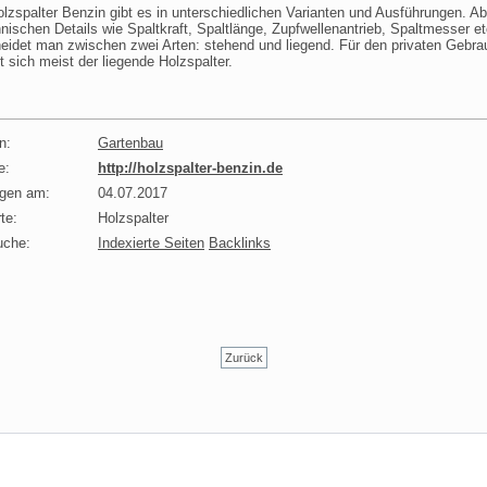
lzspalter Benzin gibt es in unterschiedlichen Varianten und Ausführungen. 
nischen Details wie Spaltkraft, Spaltlänge, Zupfwellenantrieb, Spaltmesser et
eidet man zwischen zwei Arten: stehend und liegend. Für den privaten Gebra
t sich meist der liegende Holzspalter.
n:
Gartenbau
e:
http://holzspalter-benzin.de
agen am:
04.07.2017
te:
Holzspalter
uche:
Indexierte Seiten
Backlinks
Zurück