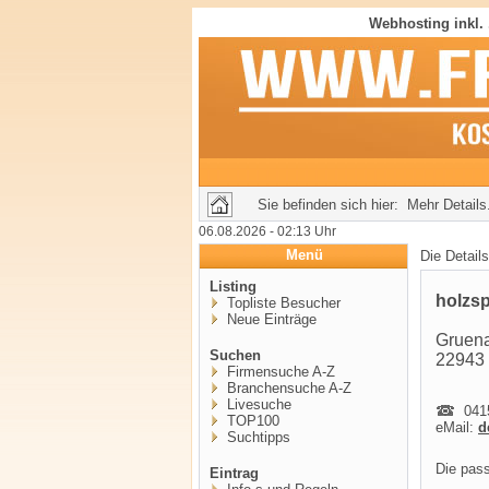
Webhosting inkl.
Sie befinden sich hier: Mehr Details.
06.08.2026 - 02:13 Uhr
Menü
Die Detail
Listing
holzsp
Topliste Besucher
Neue Einträge
Gruena
Suchen
22943 
Firmensuche A-Z
Branchensuche A-Z
Livesuche
0415
TOP100
eMail:
d
Suchtipps
Die pas
Eintrag