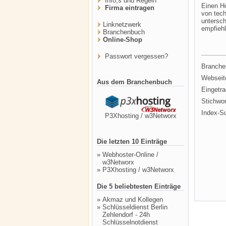
Info,s und Regeln
Einen Ho
Firma eintragen
von tech
untersch
Linknetzwerk
empfiehl
Branchenbuch
Online-Shop
Passwort vergessen?
Branche
Webseit
Aus dem Branchenbuch
Eingetr
Stichwor
Index-S
P3Xhosting / w3Networx
Die letzten 10 Einträge
»
Webhoster-Online /
w3Networx
»
P3Xhosting / w3Networx
Die 5 beliebtesten Einträge
»
Akmaz und Kollegen
»
Schlüsseldienst Berlin
Zehlendorf - 24h
Schlüsselnotdienst