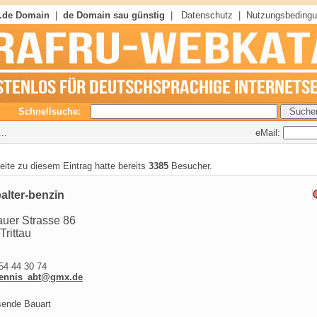
 .de Domain
|
de Domain sau günstig
|
Datenschutz
|
Nutzungsbeding
Schnellsuche:
eMail:
..
seite zu diesem Eintrag hatte bereits
3385
Besucher.
alter-benzin
uer Strasse 86
Trittau
4 44 30 74
ennis_abt@gmx.de
sende Bauart