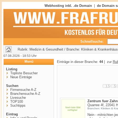
Webhosting inkl. .de Domain
|
de Domain s
Schnellsuche:
Rubrik: Medizin & Gesundheit / Branche: Kliniken & Krankenhäus
07.08.2026 - 18:53 Uhr
Menü
Einträge in dieser Branche:
44
| zur
Rub
Listing
Topliste Besucher
Neue Einträge
Suchen
Firmensuche A-Z
Branchensuche A-Z
Livesuche
Zentrum fuer Zahn
TOP100
Quarree 4f, 22041 
Suchtipps
Branchen: Kliniken & Kr
Eintrag
Nein - mitnichten j