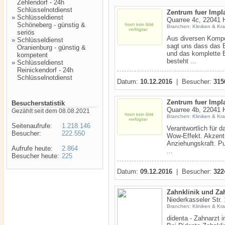
Zehlendorf - 24h
Schlüsselnotdienst
Zentrum fuer Impl
»
Schlüsseldienst
Quarree 4c, 22041 
Schöneberg - günstig &
Branchen: Kliniken & Kr
seriös
Aus diversen Kompo
»
Schlüsseldienst
sagt uns dass das E
Oranienburg - günstig &
und das komplette B
kompetent
besteht ...
»
Schlüsseldienst
Reinickendorf - 24h
Schlüsselnotdienst
Datum:
10.12.2016
| Besucher:
315
Zentrum fuer Impl
Besucherstatistik
Quarree 4b, 22041 
Gezählt seit dem 08.08.2021
Branchen: Kliniken & Kr
Seitenaufrufe:
1.218.146
Verantwortlich für 
Besucher:
222.550
Wow-Effekt. Akzent
Anziehungskraft. Pur
Aufrufe heute:
2.864
...
Besucher heute:
225
Datum:
09.12.2016
| Besucher:
322
Zahnklinik und Za
Niederkasseler Str.
Branchen: Kliniken & Kr
didenta - Zahnarzt 