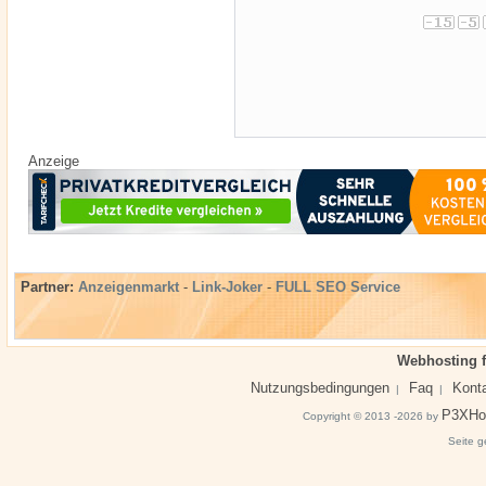
Anzeige
Partner:
Anzeigenmarkt
-
Link-Joker
-
FULL SEO Service
Webhosting f
Nutzungsbedingungen
Faq
Kont
|
|
P3XHo
Copyright © 2013 -2026 by
Seite g