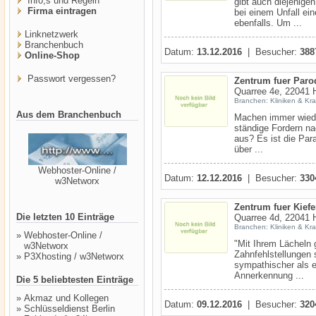
Info,s und Regeln
gibt auch diejenige
Firma eintragen
bei einem Unfall ei
ebenfalls. Um ...
Linknetzwerk
Branchenbuch
Datum:
13.12.2016
| Besucher:
388
Online-Shop
Passwort vergessen?
Zentrum fuer Paro
Quarree 4e, 22041 
Branchen: Kliniken & Kr
Aus dem Branchenbuch
Machen immer wiede
ständige Fordern na
aus? Es ist die Par
über ...
Webhoster-Online /
Datum:
12.12.2016
| Besucher:
330
w3Networx
Zentrum fuer Kief
Die letzten 10 Einträge
Quarree 4d, 22041 
Branchen: Kliniken & Kr
»
Webhoster-Online /
"Mit Ihrem Lächeln 
w3Networx
Zahnfehlstellungen 
»
P3Xhosting / w3Networx
sympathischer als e
Annerkennung ...
Die 5 beliebtesten Einträge
»
Akmaz und Kollegen
Datum:
09.12.2016
| Besucher:
320
»
Schlüsseldienst Berlin